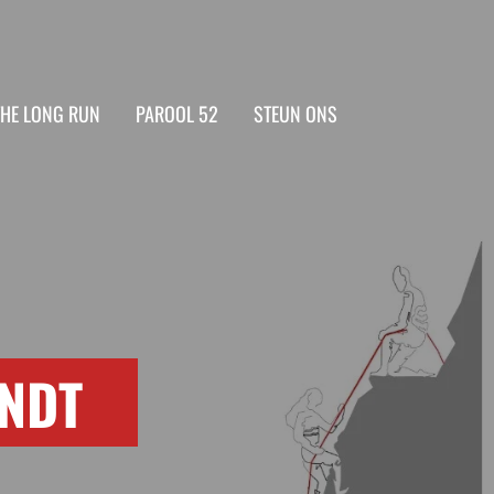
THE LONG RUN
PAROOL 52
STEUN ONS
INDT