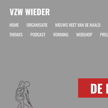
Ga
VZW WIEDER
direct
naar
HOME
ORGANISATIE
NIEUWS HEET VAN DE NAALD
de
THEMA'S
PODCAST
VORMING
WEBSHOP
PREU
hoofdinhoud
DE 