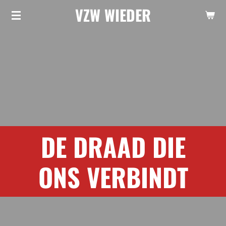
VZW WIEDER
Ga
direct
naar
de
hoofdinhoud
DE DRAAD DIE
ONS VERBINDT