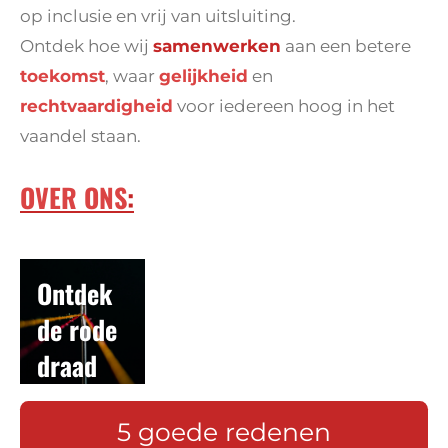
op inclusie en vrij van uitsluiting.
Ontdek hoe wij
samenwerken
aan een betere
toekomst
, waar
gelijkheid
en
rechtvaardigheid
voor iedereen hoog in het
vaandel staan.
OVER ONS
:
Ontdek
de rode
draad
van vzw
5 goede redenen
Wieder