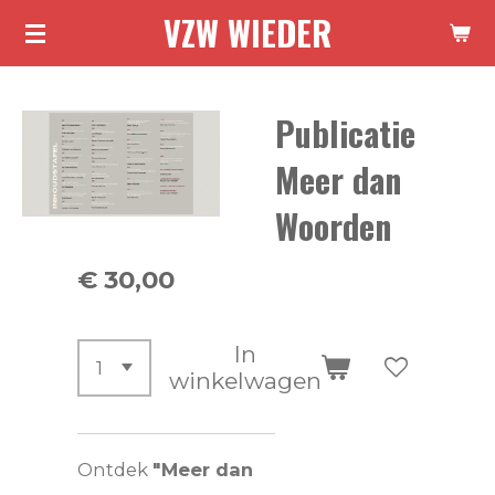
VZW WIEDER
Ga
direct
naar
Publicatie
de
hoofdinhoud
Meer dan
Woorden
€ 30,00
In
winkelwagen
Ontdek
"Meer dan