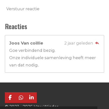
Verstuur reactie
Reacties
Joos Van coillie
2 jaar geleden
Goe verbindend bezig.
Onze individuele samenleving heeft meer
van dat nodig..
F
W
L
a
h
i
© 2023 - 2026 Vzw Wieder