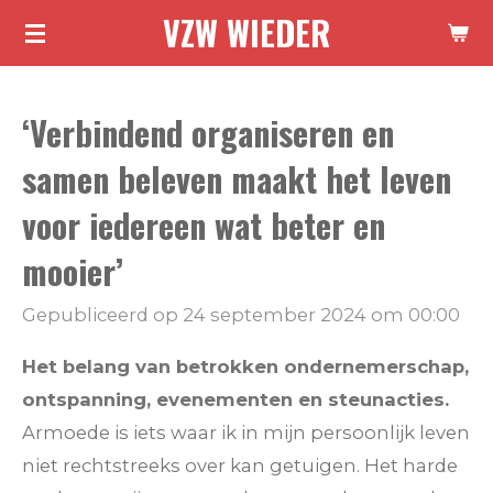
VZW WIEDER
Ga
direct
naar
‘Verbindend organiseren en
de
hoofdinhoud
samen beleven maakt het leven
voor iedereen wat beter en
mooier’
Gepubliceerd op 24 september 2024 om 00:00
Het belang van betrokken ondernemerschap,
ontspanning, evenementen en steunacties.
Armoede is iets waar ik in mijn persoonlijk leven
niet rechtstreeks over kan getuigen. Het harde