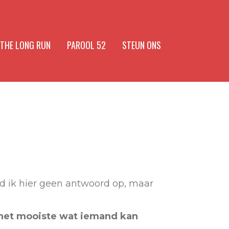
 THE LONG RUN
PAROOL 52
STEUN ONS
ad ik hier geen antwoord op, maar
het mooiste wat iemand kan