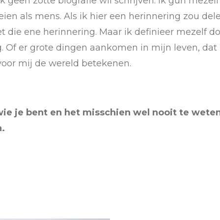
ik geen zotte biografie wil schrijven. Ik gun mez
eien als mens. Als ik hier een herinnering zou de
t die ene herinnering. Maar ik definieer mezelf do
 Of er grote dingen aankomen in mijn leven, da
n voor mij de wereld betekenen.
e je bent en het misschien wel nooit te weten, 
.