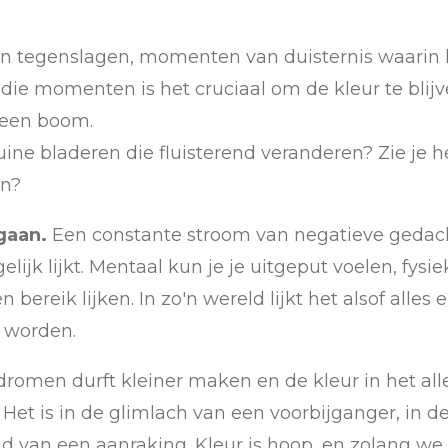
jn tegenslagen, momenten van duisternis waarin het 
 die momenten is het cruciaal om de kleur te blij
 een boom.
uine bladeren die fluisterend veranderen? Zie je h
en?
gaan.
Een constante stroom van negatieve gedach
jk lijkt. Mentaal kun je je uitgeput voelen, fysiek
ereik lijken. In zo'n wereld lijkt het alsof alles e
n worden.
dromen durft kleiner maken en de kleur in het alled
n. Het is in de glimlach van een voorbijganger, in
 van een aanraking. Kleur is hoop, en zolang we k