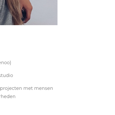
enoo)
studio
n projecten met mensen
arheden