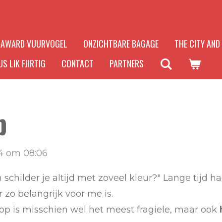
AWARD VUURVOGEL
ONZICHTBARE BAGAGE
THE CITY AND
S LIK FJIRTIG
CONTACT
PARTNERS
p
4 om 08:06
hilder je altijd met zoveel kleur?" Lange tijd h
zo belangrijk voor me is.
oop is misschien wel het meest fragiele, maar ook