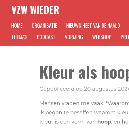
VZW WIEDER
Ga
direct
HOME
ORGANISATIE
NIEUWS HEET VAN DE NAALD
naar
de
THEMA'S
PODCAST
VORMING
WEBSHOP
PREU
hoofdinhoud
Kleur als hoo
Gepubliceerd op 20 augustus 202
Mensen vragen me vaak: "Waarom sc
ik begon te beseffen waarom kleur 
Kleur is een vorm van
hoop
, en h