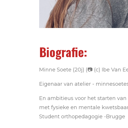
Biografie:
Minne Soete (20j) (📷 (c) Ibe Van E
Eigenaar van atelier - minnesoete
En ambitieus voor het starten va
met fysieke en mentale kwetsba
Student orthopedagogie -Brugge