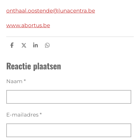
onthaal.oostende@lunacentra.be
www.abortus.be
D
D
S
D
e
e
h
e
l
e
a
l
Reactie plaatsen
e
l
r
e
n
e
n
Naam *
E-mailadres *