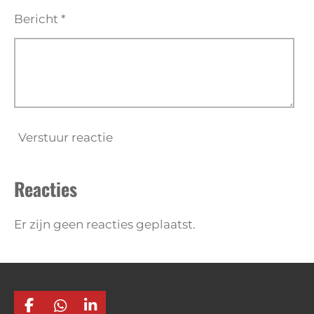
Bericht *
Verstuur reactie
Reacties
Er zijn geen reacties geplaatst.
F
W
L