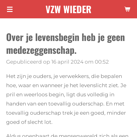
VZW WIEDER
Ga
direct
naar
Over je levensbegin heb je geen
de
hoofdinhoud
medezeggenschap.
Gepubliceerd op 16 april 2024 om 00:52
Het zijn je ouders, je verwekkers, die bepalen
hoe, waar en wanneer je het levenslicht ziet. Je
pril en weerloos begin, ligt dus volledig in
handen van een toevallig ouderschap. En met
toevallig ouderschap trek je een goed, minder
goed of slecht lot.
Aldus openbaart de mensenwereld zich als een