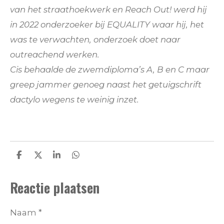
van het straathoekwerk en Reach Out! werd hij
in 2022 onderzoeker bij EQUALITY waar hij, het
was te verwachten, onderzoek doet naar
outreachend werken.
Cis behaalde de zwemdiploma’s A, B en C maar
greep jammer genoeg naast het getuigschrift
dactylo wegens te weinig inzet.
D
D
S
D
e
e
h
e
l
e
a
l
Reactie plaatsen
e
l
r
e
n
e
n
Naam *