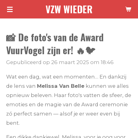
VZW WIEDER
Ga
direct
naar
📸 De foto's van de Award
de
hoofdinhoud
VuurVogel zijn er! 🔥🐦
Gepubliceerd op 26 maart 2025 om 18:46
Wat een dag, wat een momenten… En dankzij
de lens van
Melissa Van Belle
kunnen we alles
opnieuw beleven. Haar foto's vatten de sfeer, de
emoties en de magie van de Award ceremonie
zó perfect samen — alsof je er weer even bij
bent.
Een dikke dankjewel, Melissa, voor je oog voor