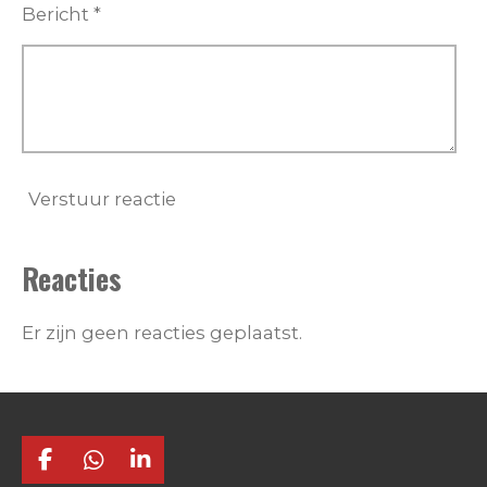
Bericht *
Verstuur reactie
Reacties
Er zijn geen reacties geplaatst.
F
W
L