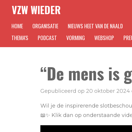
VZW WIEDER
Ga
direct
HOME
ORGANISATIE
NIEUWS HEET VAN DE NAALD
naar
de
THEMA'S
PODCAST
VORMING
WEBSHOP
PREU
hoofdinhoud
“De mens is g
Gepubliceerd op 20 oktober 2024
Wil je de inspirerende slotbesch
📖✨ Klik dan op onderstaande v