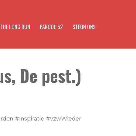
 THE LONG RUN
PAROOL 52
STEUN ONS
s, De pest.)
rden #Inspiratie #vzwWieder