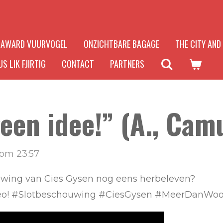
AWARD VUURVOGEL
ONZICHTBARE BAGAGE
THE CITY AND
S LIK FJIRTIG
CONTACT
PARTNERS
een idee!” (A., Camu
 om 23:57
ouwing van Cies Gysen nog eens herbeleven?
ideo! #Slotbeschouwing #CiesGysen #MeerDanWoo