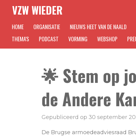
VZW WIEDER
Ga
direct
HOME
ORGANISATIE
NIEUWS HEET VAN DE NAALD
naar
de
THEMA'S
PODCAST
VORMING
WEBSHOP
PREU
hoofdinhoud
🌟 Stem op jo
de Andere Kan
Gepubliceerd op 30 september 20
De Brugse armoedeadviesraad Brug