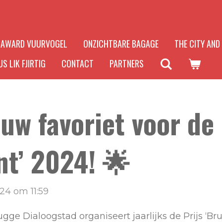
AWARD VUURVOGEL
ONZICHTBARE BAGAGE
THE CITY AND
S LIK FJIRTIG
CONTACT
PARTNERS
uw favoriet voor de 
t’ 2024! 🌟
24 om 11:59
ge Dialoogstad organiseert jaarlijks de Prijs ‘B