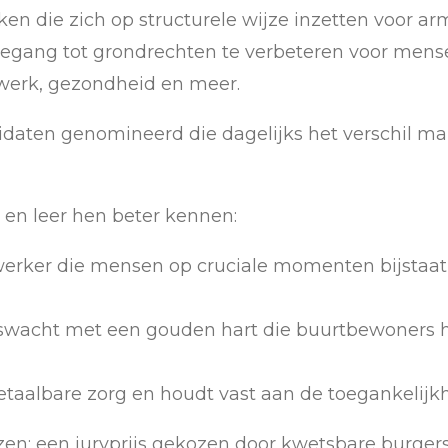
en die zich op structurele wijze inzetten voor arm
oegang tot grondrechten te verbeteren voor mensen
 werk, gezondheid en meer.
andidaten genomineerd die dagelijks het verschil 
s en leer hen beter kennen:
werker die mensen op cruciale momenten bijstaat
wacht met een gouden hart die buurtbewoners he
 betaalbare zorg en houdt vast aan de toegankelijk
ijzen: een juryprijs gekozen door kwetsbare burgers