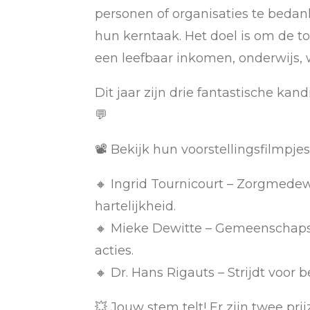
personen of organisaties te bedank
hun kerntaak. Het doel is om de t
een leefbaar inkomen, onderwijs,
Dit jaar zijn drie fantastische k
💬
📽️ Bekijk hun voorstellingsfilmpje
🔸 Ingrid Tournicourt – Zorgmede
hartelijkheid.
🔸 Mieke Dewitte – Gemeenschaps
acties.
🔸 Dr. Hans Rigauts – Strijdt voor
💥 Jouw stem telt! Er zijn twee pr