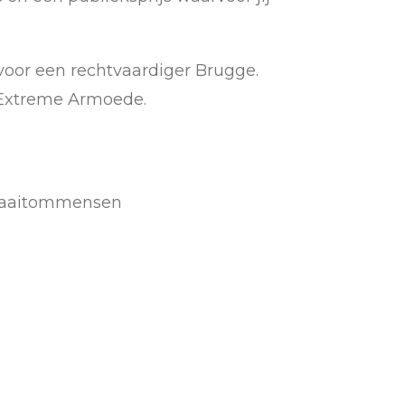
voor een rechtvaardiger Brugge.
 Extreme Armoede.
raaitommensen