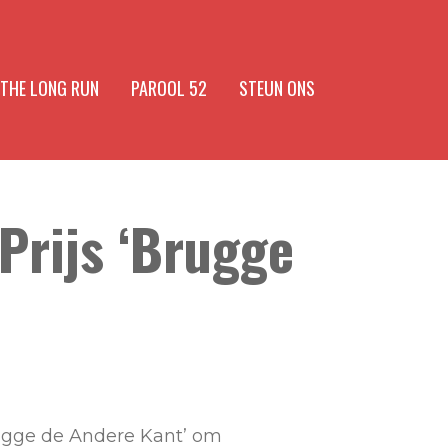
 THE LONG RUN
PAROOL 52
STEUN ONS
Prijs ‘Brugge
rugge de Andere Kant’ om