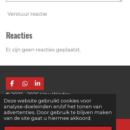
Verstuur reactie
Reacties
Er zijn geen reacties geplaatst.
F
W
L
a
h
i
© 2023 - 2026 Vzw Wieder
c
a
n
Deze website gebruikt cookies voor
e
t
k
Powered by
JouwWeb
analyse-doeleinden en/of het tonen van
b
s
e
advertenties. Door gebruik te blijven maken
o
A
d
van de site gaat u hiermee akkoord.
o
p
I
k
p
n