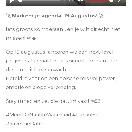
00:15
P
M
E
l
u
n
🚀
Markeer je agenda: 19 Augustus!
🚀
a
t
t
Iets groots komt eraan... en je wilt dit echt niet
y
e
e
missen! 👀🔥
r
f
Op 19 augustus lanceren we een next-level
u
project dat je raakt en inspireert op manieren
l
die je nooit had verwacht.
l
Bereid je voor op een epische reis vol power,
s
emotie en diepe verbinding.
c
r
Stay tuned en zet die datum vast! 📅💥
e
e
#MeerDeNaakteWaarheid #Parool52
n
#SaveTheDate