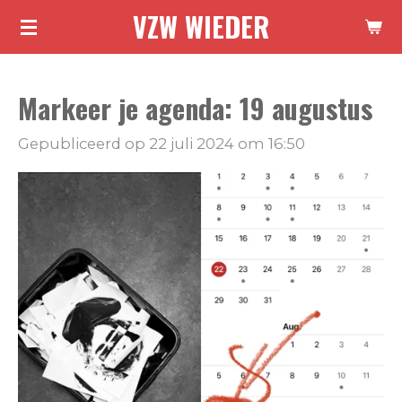
VZW WIEDER
Ga
direct
naar
Markeer je agenda: 19 augustus
de
hoofdinhoud
Gepubliceerd op 22 juli 2024 om 16:50