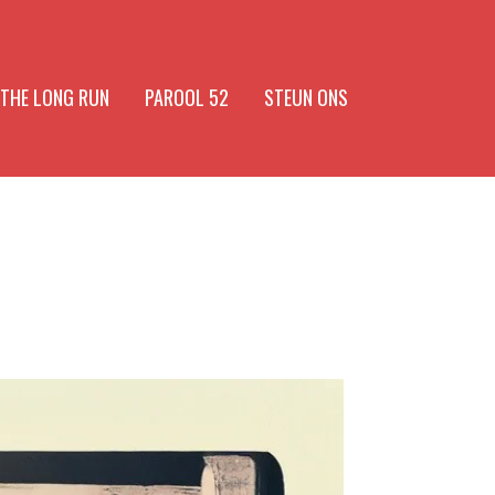
 THE LONG RUN
PAROOL 52
STEUN ONS