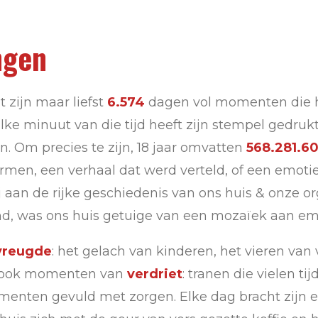
ngen
 zijn maar liefst
6.574
dagen vol momenten die he
Elke minuut van die tijd heeft zijn stempel gedru
. Om precies te zijn, 18 jaar omvatten
568.281.6
rmen, een verhaal dat werd verteld, of een emoti
j aan de rijke geschiedenis van ons huis & onze or
d, was ons huis getuige van een mozaïek aan emo
vreugde
: het gelach van kinderen, het vieren v
en ook momenten van
verdriet
: tranen die vielen ti
omenten gevuld met zorgen. Elke dag bracht zijn 