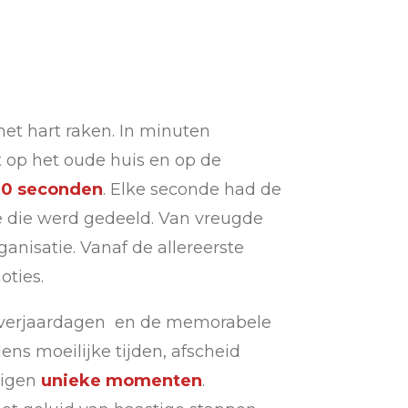
t hart raken. In minuten
kt op het oude huis en op de
00 seconden
. Elke seconde had de
e die werd gedeeld. Van vreugde
ganisatie. Vanaf de allereerste
ties.
an verjaardagen en de memorabele
jdens moeilijke tijden, afscheid
eigen
unieke momenten
.