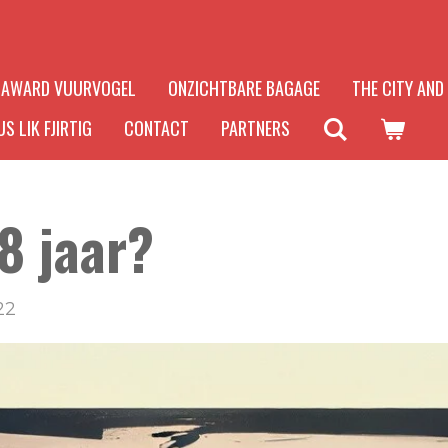
AWARD VUURVOGEL
ONZICHTBARE BAGAGE
THE CITY AND
S LIK FJIRTIG
CONTACT
PARTNERS
8 jaar?
22