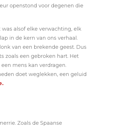
 deur openstond voor degenen die
 was alsof elke verwachting, elk
ap in de kern van ons verhaal.
rklonk van een brekende geest. Dus
ts zoals een gebroken hart. Het
jn een mens kan verdragen.
t heden doet weglekken, een geluid
e.
merrie. Zoals de Spaanse