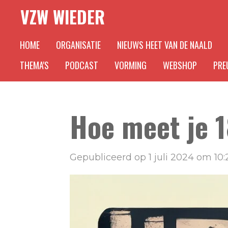
VZW WIEDER
Ga
direct
HOME
ORGANISATIE
NIEUWS HEET VAN DE NAALD
naar
de
THEMA'S
PODCAST
VORMING
WEBSHOP
PREU
hoofdinhoud
Hoe meet je 1
Gepubliceerd op 1 juli 2024 om 10: