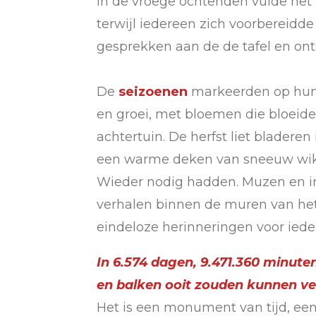
In de vroege ochtenden vulde het 
terwijl iedereen zich voorbereidd
gesprekken aan de de tafel en on
De
seizoenen
markeerden op hun 
en groei, met bloemen die bloeid
achtertuin. De herfst liet bladeren
een warme deken van sneeuw wikke
Wieder nodig hadden. Muzen en i
verhalen binnen de muren van het 
eindeloze herinneringen voor iede
In 6.574 dagen, 9.471.360 minute
en balken ooit zouden kunnen ver
Het is een monument van tijd, een