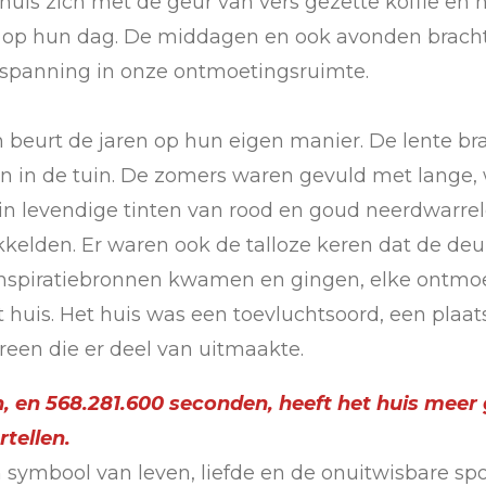
huis zich met de geur van vers gezette koffie en 
e op hun dag. De middagen en ook avonden brachte
tspanning in onze ontmoetingsruimte.
beurt de jaren op hun eigen manier. De lente br
en in de tuin. De zomers waren gevuld met lange
 in levendige tinten van rood en goud neerdwarrele
lden. Er waren ook de talloze keren dat de deu
nspiratiebronnen kwamen en gingen, elke ontmoe
huis. Het huis was een toevluchtsoord, een plaat
reen die er deel van uitmaakte.
n, en 568.281.600 seconden, heeft het huis meer
tellen.
 symbool van leven, liefde en de onuitwisbare sp