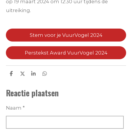
op 19 maart 2024 om 12:30 uur tijdens de
uitreiking.
Stem voor je VuurVogel 2024
Perstekst Award VuurVogel 2024
D
D
S
D
e
e
h
e
l
e
a
l
Reactie plaatsen
e
l
r
e
n
e
n
Naam *