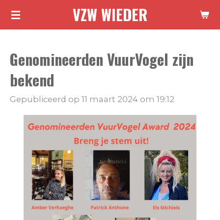
VZW WIEDER
Ga
direct
naar
Genomineerden VuurVogel zijn
de
hoofdinhoud
bekend
Gepubliceerd op 11 maart 2024 om 19:12